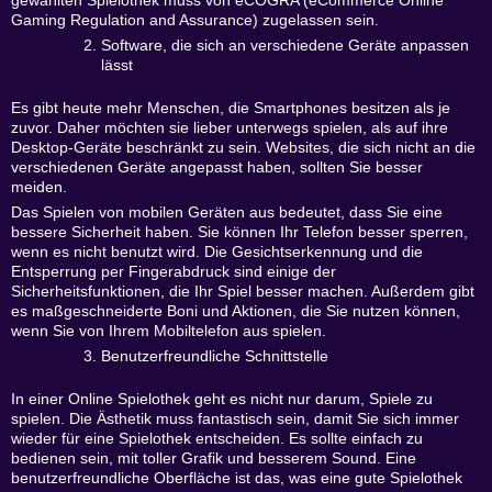
gewählten Spielothek muss von eCOGRA (eCommerce Online
Gaming Regulation and Assurance) zugelassen sein.
Software, die sich an verschiedene Geräte anpassen
lässt
Es gibt heute mehr Menschen, die Smartphones besitzen als je
zuvor. Daher möchten sie lieber unterwegs spielen, als auf ihre
Desktop-Geräte beschränkt zu sein. Websites, die sich nicht an die
verschiedenen Geräte angepasst haben, sollten Sie besser
meiden.
Das Spielen von mobilen Geräten aus bedeutet, dass Sie eine
bessere Sicherheit haben. Sie können Ihr Telefon besser sperren,
wenn es nicht benutzt wird. Die Gesichtserkennung und die
Entsperrung per Fingerabdruck sind einige der
Sicherheitsfunktionen, die Ihr Spiel besser machen. Außerdem gibt
es maßgeschneiderte Boni und Aktionen, die Sie nutzen können,
wenn Sie von Ihrem Mobiltelefon aus spielen.
Benutzerfreundliche Schnittstelle
In einer Online Spielothek geht es nicht nur darum, Spiele zu
spielen. Die Ästhetik muss fantastisch sein, damit Sie sich immer
wieder für eine Spielothek entscheiden. Es sollte einfach zu
bedienen sein, mit toller Grafik und besserem Sound. Eine
benutzerfreundliche Oberfläche ist das, was eine gute Spielothek