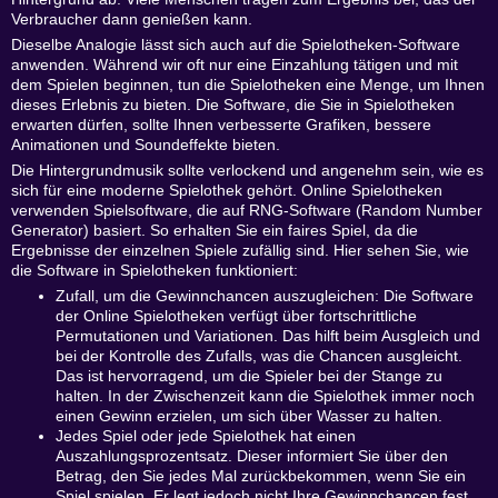
Verbraucher dann genießen kann.
Dieselbe Analogie lässt sich auch auf die Spielotheken-Software
anwenden. Während wir oft nur eine Einzahlung tätigen und mit
dem Spielen beginnen, tun die Spielotheken eine Menge, um Ihnen
dieses Erlebnis zu bieten. Die Software, die Sie in Spielotheken
erwarten dürfen, sollte Ihnen verbesserte Grafiken, bessere
Animationen und Soundeffekte bieten.
Die Hintergrundmusik sollte verlockend und angenehm sein, wie es
sich für eine moderne Spielothek gehört. Online Spielotheken
verwenden Spielsoftware, die auf RNG-Software (Random Number
Generator) basiert. So erhalten Sie ein faires Spiel, da die
Ergebnisse der einzelnen Spiele zufällig sind. Hier sehen Sie, wie
die Software in Spielotheken funktioniert:
Zufall, um die Gewinnchancen auszugleichen:
Die Software
der Online Spielotheken verfügt über fortschrittliche
Permutationen und Variationen. Das hilft beim Ausgleich und
bei der Kontrolle des Zufalls, was die Chancen ausgleicht.
Das ist hervorragend, um die Spieler bei der Stange zu
halten. In der Zwischenzeit kann die Spielothek immer noch
einen Gewinn erzielen, um sich über Wasser zu halten.
Jedes Spiel oder jede Spielothek hat einen
Auszahlungsprozentsatz. Dieser informiert Sie über den
Betrag, den Sie jedes Mal zurückbekommen, wenn Sie ein
Spiel spielen. Er legt jedoch nicht Ihre Gewinnchancen fest.