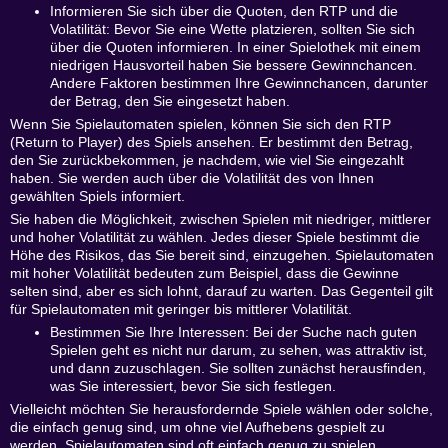
Informieren Sie sich über die Quoten, den RTP und die
Volatilität: Bevor Sie eine Wette platzieren, sollten Sie sich
über die Quoten informieren. In einer Spielothek mit einem
niedrigen Hausvorteil haben Sie bessere Gewinnchancen.
Andere Faktoren bestimmen Ihre Gewinnchancen, darunter
der Betrag, den Sie eingesetzt haben.
Wenn Sie Spielautomaten spielen, können Sie sich den RTP
(Return to Player) des Spiels ansehen. Er bestimmt den Betrag,
den Sie zurückbekommen, je nachdem, wie viel Sie eingezahlt
haben. Sie werden auch über die Volatilität des von Ihnen
gewählten Spiels informiert.
Sie haben die Möglichkeit, zwischen Spielen mit niedriger, mittlerer
und hoher Volatilität zu wählen. Jedes dieser Spiele bestimmt die
Höhe des Risikos, das Sie bereit sind, einzugehen. Spielautomaten
mit hoher Volatilität bedeuten zum Beispiel, dass die Gewinne
selten sind, aber es sich lohnt, darauf zu warten. Das Gegenteil gilt
für Spielautomaten mit geringer bis mittlerer Volatilität.
Bestimmen Sie Ihre Interessen: Bei der Suche nach guten
Spielen geht es nicht nur darum, zu sehen, was attraktiv ist,
und dann zuzuschlagen. Sie sollten zunächst herausfinden,
was Sie interessiert, bevor Sie sich festlegen.
Vielleicht möchten Sie herausfordernde Spiele wählen oder solche,
die einfach genug sind, um ohne viel Aufhebens gespielt zu
werden. Spielautomaten sind oft einfach genug zu spielen.