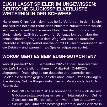
EUGH LÄSST SPIELER IM UNGEWISSEN:
DEUTSCHE GLÜCKSSPIELVERLUSTE
WEITERHIN IN DER SCHWEBE
Haltet eure Chips fest – denn das heiße Verfahren, in dem Spieler
ihre Verluste bei nicht-lizenzierten Anbietern zurückfordern wollen,
liegt weiterhin auf Eis. Ein neues Gutachten des Europäischen
Gerichtshofs (EuGH) sorgt zwar für Schlagzeilen, geht aber der
entscheidenden Frage aus dem Weg: War das alte deutsche
Internet-Glücksspielverbot überhaupt mit EU-Recht vereinbar? Hier
die Details – und warum ihr als Spieler aufpassen solltet.
WORUM GEHT ES BEIM EUGH-GUTACHTEN?
Was ist passiert? Am 5. September 2025 hat der Generalanwalt
des EuGH eine Stellungnahme im Malta-Fall (C-440/23)
abgegeben. Dabei ging es um deutsche und österreichische
Spieler, die Verluste gegen Anbieter ohne lokale Lizenz einklagen.
Klarstellung: Solche Klagen stellen keinen Missbrauch des EU-
Rechts dar.
Was NICHT passiert ist:
Die brennende Frage – ob der alte
Glücksspielstaatsvertrag mit seinem Totalverbot von Online-
Glücksspielen EU-rechtskonform war – blieb unbeantwortet.
Positiv:
Das Gutachten bestätigt immerhin, dass Gerichte in