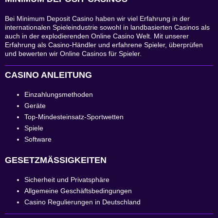
Bei Minimum Deposit Casino haben wir viel Erfahrung in der
internationalen Spieleindustrie sowohl in landbasierten Casinos als
auch in der explodierenden Online Casino Welt. Mit unserer
Erfahrung als Casino-Händler und erfahrene Spieler, überprüfen
und bewerten wir Online Casinos für Spieler.
CASINO ANLEITUNG
Einzahlungsmethoden
Geräte
Top-Mindesteinsatz-Sportwetten
Spiele
Software
GESETZMÄSSIGKEITEN
Sicherheit und Privatsphäre
Allgemeine Geschäftsbedingungen
Casino Regulierungen in Deutschland