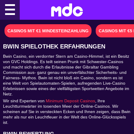
Skip
to
content
CASINOS MIT €1 MINDESTEINZAHLUNG
CASINOS MIT €
BWIN SPIELOTHEK ERFAHRUNGEN
Bwin Casino, ein verdorrter Stern am Casino-Himmel, ist ein Besitz
von GVC Holdings. Es teilt seinen Prunk mit Schwester-Casinos
und macht sich durch die Erlaubnisse der Gibraltar Gambling
Commission aus- ganz genau ein unverfälschter Sicherheits- und
Fairness- Mythos. Bwin ist nicht bloß ein Casino, sondern es ist
eine Welt von Spielautomaten-Spielen, aufregenden Live-Casino
Erlebnissen sowie eines der vielfältigsten Sportwetten Angebote im
Netz.
Wir sind Experten von
Minimum Deposit Casinos
, Ihre
Leuchtturmwärter im tosenden Meer der Online-Casinos. Wir
scheinen auf Sie in versteckten Ecken und Ihnen zeigen, dass Bwin
mehr als nur ein Leuchtfeuer in der Welt des Online-Glücksspiels
ist.
BWIN BEWERTUNG