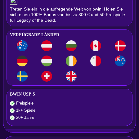
Treten Sie ein in die aufregende Welt von bwin! Holen Sie
sich einen 100%-Bonus von bis zu 300 € und 50 Freispiele
für Legacy of the Dead.
VERFÜGBARE LÄNDER
BWIN USP'S
Freispiele
1k+ Spiele
20+ Jahre