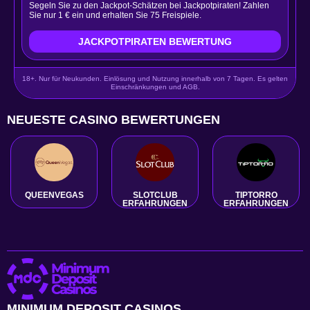
Segeln Sie zu den Jackpot-Schätzen bei Jackpotpiraten! Zahlen
Sie nur 1 € ein und erhalten Sie 75 Freispiele.
JACKPOTPIRATEN BEWERTUNG
18+. Nur für Neukunden. Einlösung und Nutzung innerhalb von 7 Tagen. Es gelten
Einschränkungen und AGB.
NEUESTE CASINO BEWERTUNGEN
QUEENVEGAS
SLOTCLUB
TIPTORRO
ERFAHRUNGEN
ERFAHRUNGEN
MINIMUM DEPOSIT CASINOS