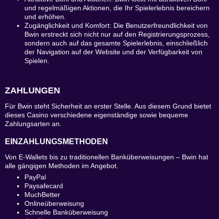
und regelmäßigen Aktionen, die Ihr Spielerlebnis bereichern
und erhöhen.
Zugänglichkeit und Komfort:
Die Benutzerfreundlichkeit von
Bwin erstreckt sich nicht nur auf den Registrierungsprozess,
sondern auch auf das gesamte Spielerlebnis, einschließlich
der Navigation auf der Website und der Verfügbarkeit von
Spielen.
ZAHLUNGEN
Für Bwin steht Sicherheit an erster Stelle. Aus diesem Grund bietet
dieses Casino verschiedene eigenständige sowie bequeme
Zahlungsarten an.
EINZAHLUNGSMETHODEN
Von E-Wallets bis zu traditionellen Banküberweisungen – Bwin hat
alle gängigen Methoden im Angebot.
PayPal
Paysafecard
MuchBetter
Onlineüberweisung
Schnelle Banküberweisung