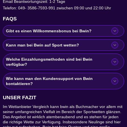
Email Beantwortungszeit: 1-2 Tage
Telefon: 049- 3586-7593-991 zwischen 09:00 und 22:00 Uhr
FAQS
Gibt es einen Willkommensbonus bei Bwin?
Kann man bei Bwin auf Sport wetten?
Welche Einzahlungsmethoden sind bei Bwin
verfügbar?
Wie kann man den Kundensupport von Bwin
kontaktieren?
UNSER FAZIT
Im Wettanbieter Vergleich kann bwin als Buchmacher vor allem mit
seiner umfangreichen Vielfalt im Bereich der Sportwetten glänzen.
Das Angebot ist wirklich atemberaubend und es stehen für jeden
die richtige Wette zur Verfügung. Insbesondere Neulinge sind hier
sehr gut aufgehoben. Bwin hat faire Quoten und eine große