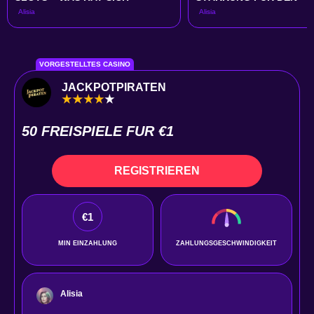
GEÄNDERT?
SCHWARZMARKT?
Alisia
Alisia
VORGESTELLTES CASINO
JACKPOTPIRATEN
50 FREISPIELE FUR €1
REGISTRIEREN
€1
MIN EINZAHLUNG
ZAHLUNGSGESCHWINDIGKEIT
Alisia