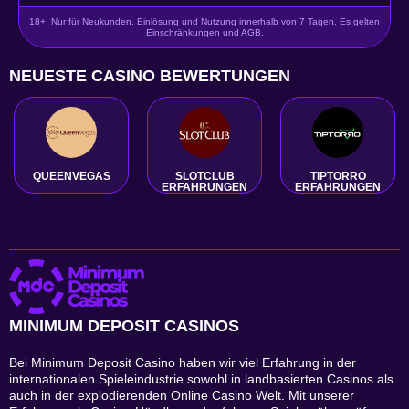
18+. Nur für Neukunden. Einlösung und Nutzung innerhalb von 7 Tagen. Es gelten
Einschränkungen und AGB.
NEUESTE CASINO BEWERTUNGEN
QUEENVEGAS
SLOTCLUB
TIPTORRO
ERFAHRUNGEN
ERFAHRUNGEN
MINIMUM DEPOSIT CASINOS
Bei Minimum Deposit Casino haben wir viel Erfahrung in der
internationalen Spieleindustrie sowohl in landbasierten Casinos als
auch in der explodierenden Online Casino Welt. Mit unserer