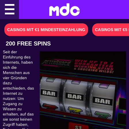
Skip
to
content
CASINOS MIT €1 MINDESTEINZAHLUNG
CASINOS MIT €
200 FREE SPINS
Seit der
Einführung des
Internets, haben
sich die
Menschen aus
vier Gründen
dazu
entschieden, das
Internet zu
nutzen: Um
Zugang zu
Wissen zu
erhalten, auf das
sie sonst keinen
Zugriff haben,