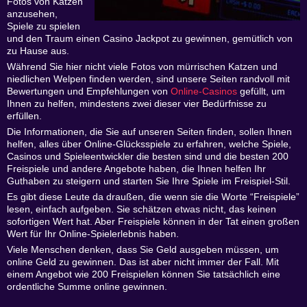
Fotos von Katzen
anzusehen,
Spiele zu spielen
und den Traum einen Casino Jackpot zu gewinnen, gemütlich von
zu Hause aus.
Während Sie hier nicht viele Fotos von mürrischen Katzen und
niedlichen Welpen finden werden, sind unsere Seiten randvoll mit
Bewertungen und Empfehlungen von
Online-Casinos
gefüllt, um
Ihnen zu helfen, mindestens zwei dieser vier Bedürfnisse zu
erfüllen.
Die Informationen, die Sie auf unseren Seiten finden, sollen Ihnen
helfen, alles über Online-Glücksspiele zu erfahren, welche Spiele,
Casinos und Spieleentwickler die besten sind und die besten 200
Freispiele und andere Angebote haben, die Ihnen helfen Ihr
Guthaben zu steigern und starten Sie Ihre Spiele im Freispiel-Stil.
Es gibt diese Leute da draußen, die wenn sie die Worte “Freispiele”
lesen, einfach aufgeben. Sie schätzen etwas nicht, das keinen
sofortigen Wert hat. Aber Freispiele können in der Tat einen großen
Wert für Ihr Online-Spielerlebnis haben.
Viele Menschen denken, dass Sie Geld ausgeben müssen, um
online Geld zu gewinnen. Das ist aber nicht immer der Fall. Mit
einem Angebot wie 200 Freispielen können Sie tatsächlich eine
ordentliche Summe online gewinnen.