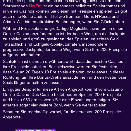
Freispiele spielen können, so ist es schwierig, diese zu ermitteln.
Starburst von
NetEnt
ist ein besonders beliebter Spielautomat und
in vielen Casinos können Sie diesen mit Freispielen spielen. Es gibt
auch eine Reihe anderer Titel wie Ironman, Guns N’Roses und
Ariana. Alle bieten attraktive Belohnungen, wenn Sie Glück haben.
Während Freispiele eine großartige Möglichkeit sind, um in einem
Online-Casino anzufangen, so ist der beste Weg, um die Jackpots
zu spielen und groß zu gewinnen, das Spielen um echtes Geld.
Tatsächlich sind Echtgeld-Spielautomaten, insbesondere
progressive Jackpots, der beste Weg, wenn Sie Ihre 200 Freispiele
aufgebraucht haben.
Schließlich ist es noch erwähnenswert, dass die meisten Casinos
ihre Freispiele aufteilen. Beispielsweise werden Sie feststellen,
dass Sie an 20 Tagen 10 Freispiele erhalten, oder etwas in dieser
Richtung, um Ihre Bonus-Drehs auszudehnen und den kostenlosen
Spaß länger anhalten zu lassen.
Ein gutes Beispiel für diese Art von Angebot kommt vom Casumo
Online-Casino. Das Casino bietet neuen Spielern 200 Freispiele
und bis zu €50 gratis, wenn Sie eine Einzahlungen tätigen. Sie
erhalten sogar vier weitere Boni, wenn Sie weiterspielen.
Schauen Sie regelmäßig vorbei, für die neuesten 200 Freispiele-
Angebote.