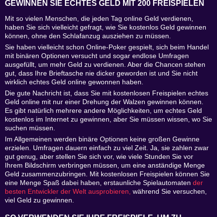
GEWINNEN SIE ECHTES GELD MIT 200 FREISPIELEN
Mit so vielen Menschen, die jeden Tag online Geld verdienen,
haben Sie sich vielleicht gefragt, wie Sie kostenlos Geld gewinnen
können, ohne den Schlafanzug ausziehen zu müssen.
Sie haben vielleicht schon Online-Poker gespielt, sich beim Handel
mit binären Optionen versucht und sogar endlose Umfragen
ausgefüllt, um mehr Geld zu verdienen. Aber die Chancen stehen
gut, dass Ihre Brieftasche nie dicker geworden ist und Sie nicht
wirklich echtes Geld online gewonnen haben.
Die gute Nachricht ist, dass Sie mit kostenlosen Freispielen echtes
Geld online mit nur einer Drehung der Walzen gewinnen können.
Es gibt natürlich mehrere andere Möglichkeiten, um echtes Geld
kostenlos im Internet zu gewinnen, aber Sie müssen wissen, wo Sie
suchen müssen.
Im Allgemeinen werden binäre Optionen keine großen Gewinne
erzielen. Umfragen dauern einfach zu viel Zeit. Ja, sie zahlen zwar
gut genug, aber stellen Sie sich vor, wie viele Stunden Sie vor
Ihrem Bildschirm verbringen müssen, um eine anständige Menge
Geld zusammenzubringen. Mit kostenlosen Freispielen können Sie
eine Menge Spaß dabei haben, erstaunliche Spielautomaten
der
besten Entwickler der Welt ausprobieren,
während Sie versuchen,
viel Geld zu gewinnen.