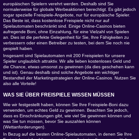
europäischen Spielern verehrt werden. Deshalb sind Sie
normalerweise für globale Werbeaktionen berechtigt. Es gibt jedoch
sogar spezielle Freispiele-Angebote, nur für europäische Spieler.
Das Beste ist, dass kostenlose Freispiele nicht nur auf
Spielautomaten beschränkt sind. Einige Online-Casinos bieten
aufregende Boni, ohne Einzahlung, für eine Vielzahl von Spielen
an. Dies ist die perfekte Gelegenheit für Sie, Ihre Fähigkeiten zu
verbessern oder einen Betreiber zu testen, bei dem Sie noch nie
gespielt haben.
Insgesamt sind Spielautomaten mit 200 Freispielen für unsere
Spieler unglaublich attraktiv. Wir alle lieben kostenloses Geld und
die Chance, etwas umsonst zu gewinnen (da dies geschehen kann
und ist). Genau deshalb sind solche Angebote ein wichtiger
Bestandteil der Marketingstrategien der Online-Casinos. Nutzen Sie
also alle Vorteile!
WAS SIE ÜBER FREISPIELE WISSEN MÜSSEN
Wie wir festgestellt haben, können Sie Ihre Freispiele-Boni dazu
verwenden, um echtes Geld zu gewinnen. Beachten Sie jedoch,
dass es Einschränkungen gibt, wie viel Sie gewinnen können und
was Sie tun müssen, bevor Sie auszahlen können
(Wettanforderungen).
In Bezug auf die besten Online-Spielautomaten, in denen Sie Ihre