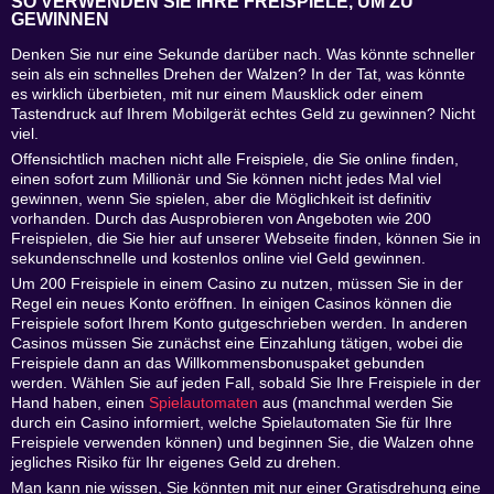
SO VERWENDEN SIE IHRE FREISPIELE, UM ZU
GEWINNEN
Denken Sie nur eine Sekunde darüber nach. Was könnte schneller
sein als ein schnelles Drehen der Walzen? In der Tat, was könnte
es wirklich überbieten, mit nur einem Mausklick oder einem
Tastendruck auf Ihrem Mobilgerät echtes Geld zu gewinnen? Nicht
viel.
Offensichtlich machen nicht alle Freispiele, die Sie online finden,
einen sofort zum Millionär und Sie können nicht jedes Mal viel
gewinnen, wenn Sie spielen, aber die Möglichkeit ist definitiv
vorhanden. Durch das Ausprobieren von Angeboten wie 200
Freispielen, die Sie hier auf unserer Webseite finden, können Sie in
sekundenschnelle und kostenlos online viel Geld gewinnen.
Um 200 Freispiele in einem Casino zu nutzen, müssen Sie in der
Regel ein neues Konto eröffnen. In einigen Casinos können die
Freispiele sofort Ihrem Konto gutgeschrieben werden. In anderen
Casinos müssen Sie zunächst eine Einzahlung tätigen, wobei die
Freispiele dann an das Willkommensbonuspaket gebunden
werden. Wählen Sie auf jeden Fall, sobald Sie Ihre Freispiele in der
Hand haben, einen
Spielautomaten
aus (manchmal werden Sie
durch ein Casino informiert, welche Spielautomaten Sie für Ihre
Freispiele verwenden können) und beginnen Sie, die Walzen ohne
jegliches Risiko für Ihr eigenes Geld zu drehen.
Man kann nie wissen, Sie könnten mit nur einer Gratisdrehung eine