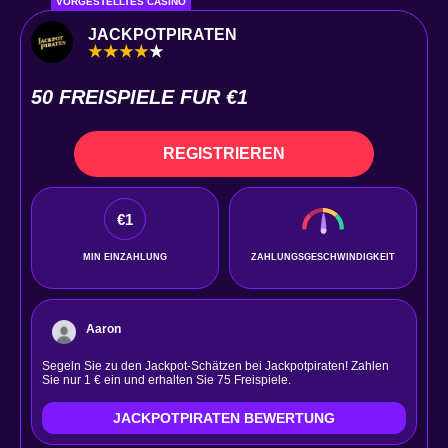
VORGESTELLTES CASINO
JACKPOTPIRATEN
50 FREISPIELE FUR €1
REGISTRIEREN
€1
MIN EINZAHLUNG
ZAHLUNGSGESCHWINDIGKEIT
Aaron
Segeln Sie zu den Jackpot-Schätzen bei Jackpotpiraten! Zahlen
Sie nur 1 € ein und erhalten Sie 75 Freispiele.
JACKPOTPIRATEN BEWERTUNG