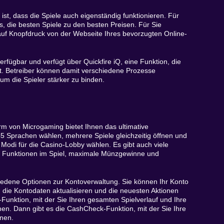
 ist, dass die Spiele auch eigenständig funktionieren. Für
s, die besten Spiele zu den besten Preisen. Für Sie
e auf Knopfdruck von der Webseite Ihres bevorzugten Online-
erfügbar und verfügt über Quickfire iQ, eine Funktion, die
. Betreiber können damit verschiedene Prozesse
um die Spieler stärker zu binden.
rm von Microgaming bietet Ihnen das ultimative
45 Sprachen wählen, mehrere Spiele gleichzeitig öffnen und
Modi für die Casino-Lobby wählen. Es gibt auch viele
der Funktionen im Spiel, maximale Münzgewinne und
hiedene Optionen zur Kontoverwaltung. Sie können Ihr Konto
 die Kontodaten aktualisieren und die neuesten Aktionen
-Funktion, mit der Sie Ihren gesamten Spielverlauf und Ihre
en. Dann gibt es die CashCheck-Funktion, mit der Sie Ihre
nen.