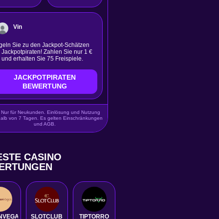
Vin
geln Sie zu den Jackpot-Schätzen
 Jackpotpiraten! Zahlen Sie nur 1 €
 und erhalten Sie 75 Freispiele.
JACKPOTPIRATEN
BEWERTUNG
 Nur für Neukunden. Einlösung und Nutzung
halb von 7 Tagen. Es gelten Einschränkungen
und AGB.
ESTE CASINO
ERTUNGEN
NVEGAS
SLOTCLUB
TIPTORRO