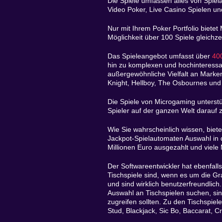
Die Spiele umfassen alles von Spiel
Video Poker, Live Casino Spielen un
Nur mit Ihrem Poker Portfolio biete
Möglichkeit über 100 Spiele gleichzei
Das Spieleangebot umfasst über
40
hin zu komplexen und hochinteressa
außergewöhnliche Vielfalt an Marken
Knight, Hellboy, The Osbournes und
Die Spiele von Microgaming unters
Spieler auf der ganzen Welt darauf 
Wie Sie wahrscheinlich wissen, biet
Jackpot-Spielautomaten Auswahl in 
Millionen Euro ausgezahlt und viele 
Der Softwareentwickler hat ebenfalls 
Tischspiele sind, wenn es um die Gra
und sind wirklich benutzerfreundli
Auswahl an Tischspielen suchen, si
zugreifen sollten. Zu den Tischspie
Stud, Blackjack, Sic Bo, Baccarat, C