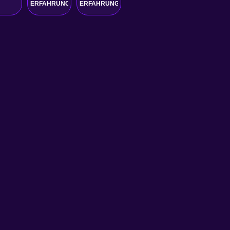
ERFAHRUNGEN
ERFAHRUNGEN