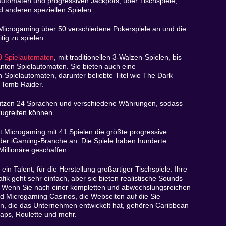
automaten und progressiven Jackpots, über Tischspiele,
d anderen speziellen Spielen.
t Microgaming über 50 verschiedene Pokerspiele an und die
tig zu spielen.
0 Spielautomaten
, mit traditionellen 3-Walzen-Spielen, bis
nten Spielautomaten. Sie bieten auch eine
-Spielautomaten, darunter beliebte Titel wie The Dark
 Tomb Raider.
tützen 24 Sprachen und verschiedene Währungen, sodass
zugreifen können.
et Microgaming mit 41 Spielen die größte progressive
der iGaming-Branche an. Die Spiele haben hunderte
Millionäre geschaffen.
ein Talent, für die Herstellung großartiger Tischspiele. Ihre
fik geht sehr einfach, aber sie bieten realistische Sounds
ch. Wenn Sie nach einer kompletten und abwechslungsreichen
nd Microgaming Casinos, die Webseiten auf die Sie
len, die das Unternehmen entwickelt hat, gehören Caribbean
raps, Roulette und mehr.