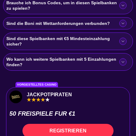
Brauche ich Bonus Codes, um in diesen Spielbanken
zu spielen?
Sind die Boni mit Wettanforderungen verbunden?
Sind diese Spielbanken mit €5 Mindesteinzahlung
sicher?
Wo kann ich weitere Spielbanken mit 5 Einzahlungen
finden?
VORGESTELLTES CASINO
JACKPOTPIRATEN
50 FREISPIELE FUR €1
REGISTRIEREN