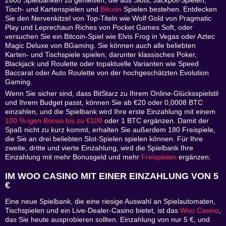
2600 Spielbanken zu genießen, die aus Slots, Jackpot-Spielen,
Tisch- und Kartenspielen und
Bitcoin
Spielen bestehen. Entdecken
Sie den Nervenkitzel von Top-Titeln wie Wolf Gold von Pragmatic
Play und Leprechaun Riches von Pocket Games Soft, oder
versuchen Sie ein Bitcoin-Spiel wie Elvis Frog in Vegas oder Aztec
Magic Deluxe von BGaming. Sie können auch alle beliebten
Karten- und Tischspiele spielen, darunter klassisches Poker,
Blackjack und Roulette oder topaktuelle Varianten wie Speed
Baccarat oder Auto Roulette von der hochgeschätzten Evolution
Gaming.
Wenn Sie sicher sind, dass BitStarz zu Ihrem Online-Glücksspielstil
und Ihrem Budget passt, können Sie ab €20 oder 0,0008 BTC
einzahlen, und die Spielbank wird Ihre erste Einzahlung mit einem
100 %-igen Bonus bis zu €100
oder 1 BTC ergänzen. Damit der
Spaß nicht zu kurz kommt, erhalten Sie außerdem 180 Freispiele,
die Sie an drei beliebten Slot-Spielen spielen können. Für Ihre
zweite, dritte und vierte Einzahlung, wird die Spielbank Ihre
Einzahlung mit mehr Bonusgeld und mehr
Freispielen
ergänzen.
IM WOO CASINO MIT EINER EINZAHLUNG VON 5
€
Eine neue Spielbank, die eine riesige Auswahl an Spielautomaten,
Tischspielen und ein Live-Dealer-Casino bietet, ist das
Woo Casino
,
das Sie heute ausprobieren sollten. Einzahlung von nur 5 €, und