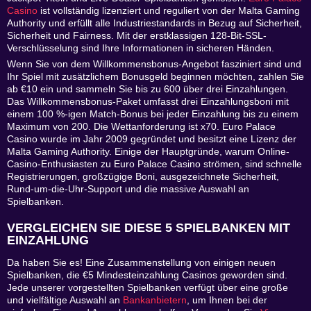
Casino
ist vollständig lizenziert und reguliert von der Malta Gaming
Authority und erfüllt alle Industriestandards in Bezug auf Sicherheit,
Sicherheit und Fairness. Mit der erstklassigen 128-Bit-SSL-
Verschlüsselung sind Ihre Informationen in sicheren Händen.
Wenn Sie von dem Willkommensbonus-Angebot fasziniert sind und
Ihr Spiel mit zusätzlichem Bonusgeld beginnen möchten, zahlen Sie
ab €10 ein und sammeln Sie bis zu 600 über drei Einzahlungen.
Das Willkommensbonus-Paket umfasst drei Einzahlungsboni mit
einem 100 %-igen Match-Bonus bei jeder Einzahlung bis zu einem
Maximum von 200. Die Wettanforderung ist x70. Euro Palace
Casino wurde im Jahr 2009 gegründet und besitzt eine Lizenz der
Malta Gaming Authority. Einige der Hauptgründe, warum Online-
Casino-Enthusiasten zu Euro Palace Casino strömen, sind schnelle
Registrierungen, großzügige Boni, ausgezeichnete Sicherheit,
Rund-um-die-Uhr-Support und die massive Auswahl an
Spielbanken.
VERGLEICHEN SIE DIESE 5 SPIELBANKEN MIT
EINZAHLUNG
Da haben Sie es! Eine Zusammenstellung von einigen neuen
Spielbanken, die €5 Mindesteinzahlung Casinos geworden sind.
Jede unserer vorgestellten Spielbanken verfügt über eine große
und vielfältige Auswahl an
Bankanbietern
, um Ihnen bei der